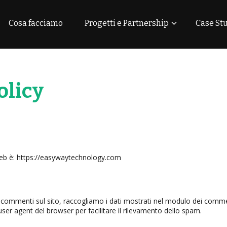
Cosa facciamo
Progetti e Partnership
Case St
olicy
 web è: https://easywaytechnology.com
o commenti sul sito, raccogliamo i dati mostrati nel modulo dei comment
 user agent del browser per facilitare il rilevamento dello spam.