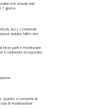
cookie non include dati
o 1 giorno.
icoli, ecc.). I contenuti
sse visitato l’altro sito
 di terze parti e monitorare
on il contenuto incorporato
tazione.
. Questo ci consente di
 coda di moderazione.