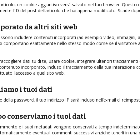
 articolo, un cookie aggiuntivo verrà salvato nel tuo browser. Questo 
mente l’ID del post dell’articolo che hai appena modificato. Scade dop
orato da altri siti web
possono includere contenuti incorporati (ad esempio video, immagini, art
b si comportano esattamente nello stesso modo come se il visitatore ave
accogliere dati su di te, usare cookie, integrare ulteriori tracciamenti
 contenuto incorporato, incluso il tracciamento della tua interazione c
ttuato l’accesso a quel sito web.
iamo i tuoi dati
e della password, il tuo indirizzo IP sarà incluso nell’e-mail di reimpos
o conserviamo i tuoi dati
ommento e i suoi metadati vengono conservati a tempo indeterminato
tomaticamente eventuali commenti successivi anziché tenerli in una