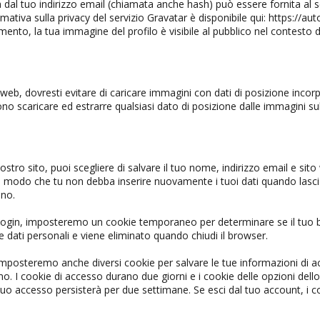
dal tuo indirizzo email (chiamata anche hash) può essere fornita al s
formativa sulla privacy del servizio Gravatar è disponibile qui: https://
ento, la tua immagine del profilo è visibile al pubblico nel contesto
 web, dovresti evitare di caricare immagini con dati di posizione incorpo
ono scaricare ed estrarre qualsiasi dato di posizione dalle immagini su
tro sito, puoi scegliere di salvare il tuo nome, indirizzo email e sito
n modo che tu non debba inserire nuovamente i tuoi dati quando lasc
no.
di login, imposteremo un cookie temporaneo per determinare se il tuo 
dati personali e viene eliminato quando chiudi il browser.
imposteremo anche diversi cookie per salvare le tue informazioni di ac
mo. I cookie di accesso durano due giorni e i cookie delle opzioni de
l tuo accesso persisterà per due settimane. Se esci dal tuo account, i 